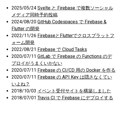
2025/05/24
Svelte と Firebase で複数ソーシャル
メディア同時予約投稿
2024/08/20
GitHub Codespaces で Firebase &
Flutter の開発
2022/11/26
FirebaseとFlutterでクロスプラットフ
ォーム開発
2022/08/21
Firebase で Cloud Tasks
2020/07/11
GitLab で Firebase の Functions のデ
プロイがうまくいかない
2020/07/11
Firebase の CI/CD 用の Docker を作る
2020/07/11
Firebase の API Key は隠さなくてい
いよね？
2018/10/03
イベント受付サイトを構築しました
2018/07/01
Travis CI で Firebase にデプロイする