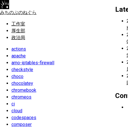
Lat
みちのぶのねぐら
工作室
厚生部
政治局
actions
apache
arno-iptables-firewall
checkstyle
choco
chocolatey
chromebook
Con
chromeos
ci
cloud
codespaces
composer