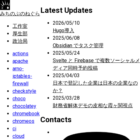
Latest Updates
みちのぶのねぐら
2026/05/10
工作室
Hugo導入
厚生部
2025/06/08
政治局
Obsidian でタスク管理
2025/05/24
actions
Svelte と Firebase で複数ソーシャルメ
apache
ディア同時予約投稿
arno-
2025/04/03
iptables-
日本で登記した企業は日本の企業なの
firewall
か？
checkstyle
2025/03/28
choco
財務省解体デモの皮相な霞ヶ関視点
chocolatey
chromebook
Contacts
chromeos
ci
cloud