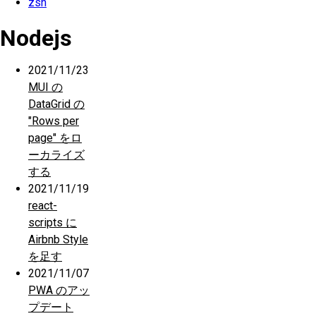
zsh
Nodejs
2021/11/23
MUI の
DataGrid の
"Rows per
page" をロ
ーカライズ
する
2021/11/19
react-
scripts に
Airbnb Style
を足す
2021/11/07
PWA のアッ
プデート