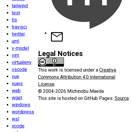
tailwind
test
tls
travisci
twitter
uml
v-model
Legal Notices
vim
virtualenv
vscode
This work is licensed under a
Creative
vue
Commons Attribution 4.0 International
vuejs
License
.
web
© 2004-2026 Michinobu Maeda.
wget
This site is hosted on GitHub Pages:
Source
windows
wordpress
wsl
xcode