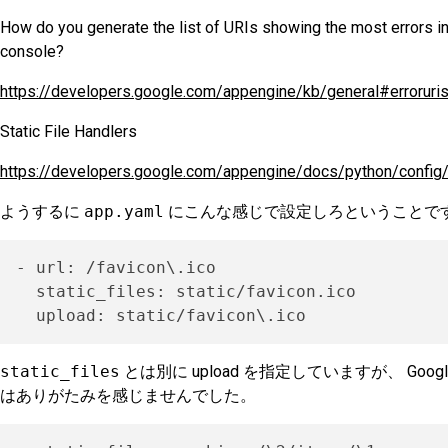
How do you generate the list of URIs showing the most errors in
console?
https://developers.google.com/appengine/kb/general#erroruri
Static File Handlers
https://developers.google.com/appengine/docs/python/config
ようするに
app.yaml
にこんな感じで設定しろということで
- url: /favicon\.ico

  static_files: static/favicon.ico

static_files
とは別に upload を指定していますが、 Go
はありがたみを感じませんでした。