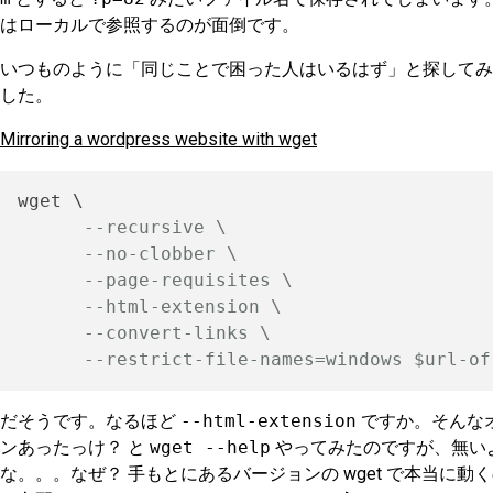
はローカルで参照するのが面倒です。
いつものように「同じことで困った人はいるはず」と探してみ
した。
Mirroring a wordpress website with wget
wget \

--recursive \
--no-clobber \
--page-requisites \
--html-extension \
--convert-links \
--restrict-file-names=windows $url-of
だそうです。なるほど
--html-extension
ですか。そんな
ンあったっけ？ と
wget --help
やってみたのですが、無い
な。。。なぜ？ 手もとにあるバージョンの wget で本当に動