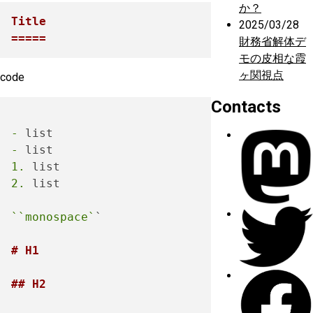
か？
Title

2025/03/28
=====
財務省解体デ
モの皮相な霞
ヶ関視点
code
Contacts
-
-
1.
2.
 list

``monospace`
`

# H1
## H2