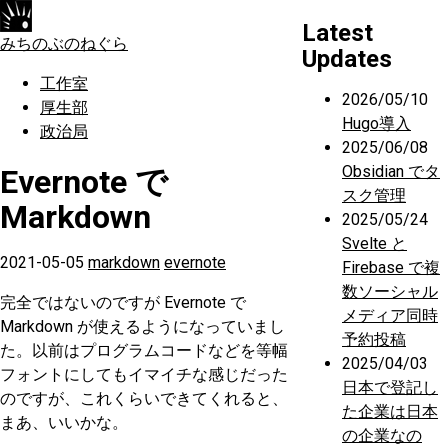
Latest
みちのぶのねぐら
Updates
工作室
2026/05/10
厚生部
Hugo導入
政治局
2025/06/08
Obsidian でタ
Evernote で
スク管理
Markdown
2025/05/24
Svelte と
2021-05-05
markdown
evernote
Firebase で複
数ソーシャル
完全ではないのですが Evernote で
メディア同時
Markdown が使えるようになっていまし
予約投稿
た。以前はプログラムコードなどを等幅
2025/04/03
フォントにしてもイマイチな感じだった
日本で登記し
のですが、これくらいできてくれると、
た企業は日本
まあ、いいかな。
の企業なの