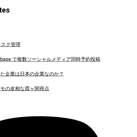
tes
 でタスク管理
 Firebase で複数ソーシャルメディア同時予約投稿
した企業は日本の企業なのか？
デモの皮相な霞ヶ関視点